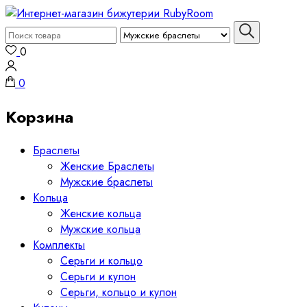
Перейти
к
Поиск:
Интернет-магазин бижутерии RubyRoom предлагает разнообр
содержимому
Интернет-магазин бижутерии
0
(нажмите
Enter)
0
Корзина
Браслеты
Женские Браслеты
Мужские браслеты
Кольца
Женские кольца
Мужские кольца
Комплекты
Серьги и кольцо
Серьги и кулон
Серьги, кольцо и кулон